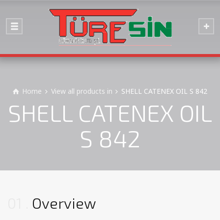
Home
View all products in
SHELL CATENEX OIL S 842
SHELL CATENEX OIL
S 842
01
Overview