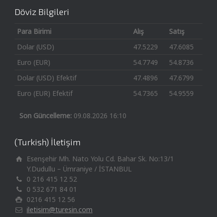
Döviz Bilgileri
Para Birimi
Alış
Satış
Dolar (USD)
47.5229
47.6085
Euro (EUR)
54.7749
54.8736
Dolar (USD) Efektif
47.4896
47.6799
Euro (EUR) Efektif
54.7365
54.9559
Son Güncelleme:
09.08.2026 16:10
(Turkish) İletişim
Esenşehir Mh. Nato Yolu Cd. Bahar Sk. No:13/1
Y.Dudullu – Ümraniye / İSTANBUL
0 216 415 12 52
0 532 671 84 01
0216 415 12 56
iletisim@turesin.com