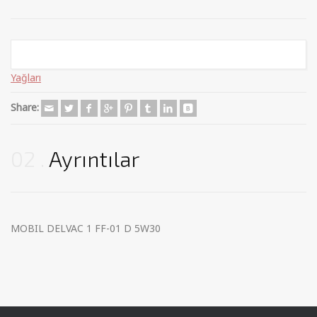
Categories:
Madeni Yağlar
,
Mobil
,
Motor Yağları
,
Ticari Motor
Yağları
Share:
02
Ayrıntılar
MOBIL DELVAC 1 FF-01 D 5W30