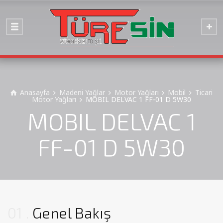
Anasayfa
Madeni Yağlar
Motor Yağları
Mobil
Ticari
Motor Yağları
MOBIL DELVAC 1 FF-01 D 5W30
MOBIL DELVAC 1
FF-01 D 5W30
01
Genel Bakış