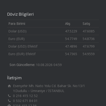
Döviz Bilgileri
Para Birimi
Alış
Satış
Dolar (USD)
47.5229
47.6085
Euro (EUR)
54.7749
54.8736
Dolar (USD) Efektif
47.4896
47.6799
Euro (EUR) Efektif
54.7365
54.9559
Son Güncelleme:
10.08.2026 04:59
İletişim
Esenşehir Mh. Nato Yolu Cd. Bahar Sk. No:13/1
Y.Dudullu – Ümraniye / İSTANBUL
0 216 415 12 52
0 532 671 84 01
0216 415 12 56