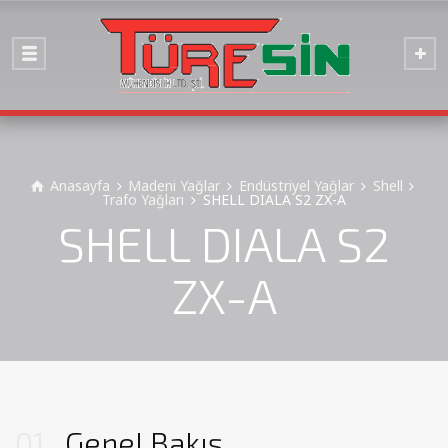
Anasayfa
Madeni Yağlar
Endüstriyel Yağlar
Shell
Trafo Yağları
SHELL DIALA S2 ZX-A
SHELL DIALA S2
ZX-A
01
Genel Bakış