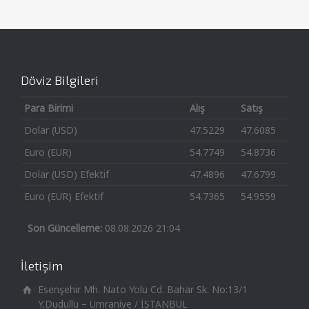
Döviz Bilgileri
Para Birimi
Alış
Satış
Dolar (USD)
47.5229
47.6085
Euro (EUR)
54.7749
54.8736
Dolar (USD) Efektif
47.4896
47.6799
Euro (EUR) Efektif
54.7365
54.9559
Son Güncelleme:
08.08.2026 21:04
İletişim
Esenşehir Mh. Nato Yolu Cd. Bahar Sk. No:13/1
Y.Dudullu – Ümraniye / İSTANBUL