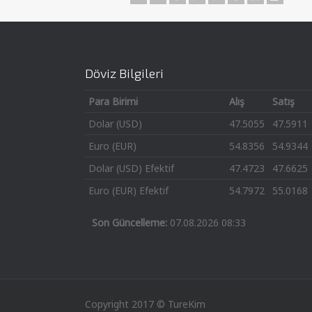
Döviz Bilgileri
Para Birimi
Alış
Satış
Dolar (USD)
47.5055
47.5911
Euro (EUR)
54.8356
54.9344
Dolar (USD) Efektif
47.4723
47.6625
Euro (EUR) Efektif
54.7972
55.0168
Son Güncelleme:
07.08.2026 08:33
Copyright 2017 © TureKim