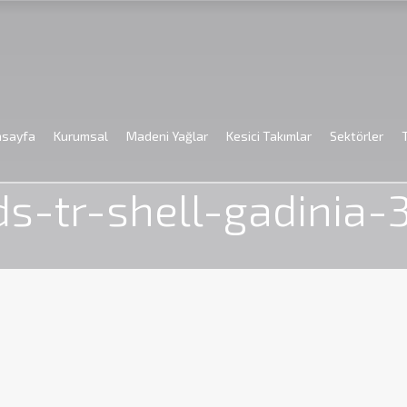
asayfa
Kurumsal
Madeni Yağlar
Kesici Takımlar
Sektörler
Anasayfa
tds-tr-shell-gadinia-30
ds-tr-shell-gadinia-