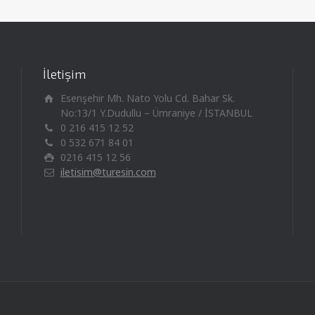
İletişim
Esenşehir Mh. Nato Yolu Cd. Bahar Sk.
No:13/1 Y.Dudullu – Ümraniye / İSTANBUL
0 216 415 12 52
0 532 671 84 01
0216 415 12 56
iletisim@turesin.com