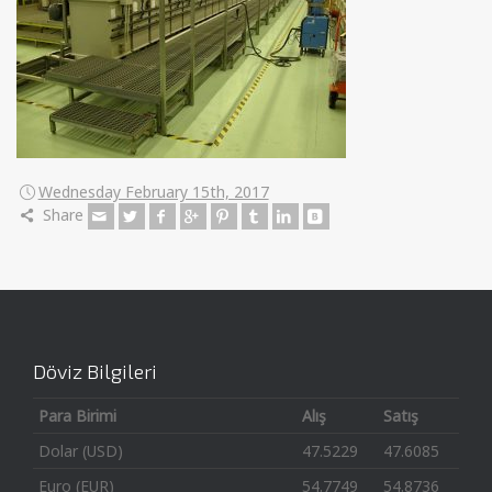
Wednesday February 15th, 2017
Share
Döviz Bilgileri
Para Birimi
Alış
Satış
Dolar (USD)
47.5229
47.6085
Euro (EUR)
54.7749
54.8736