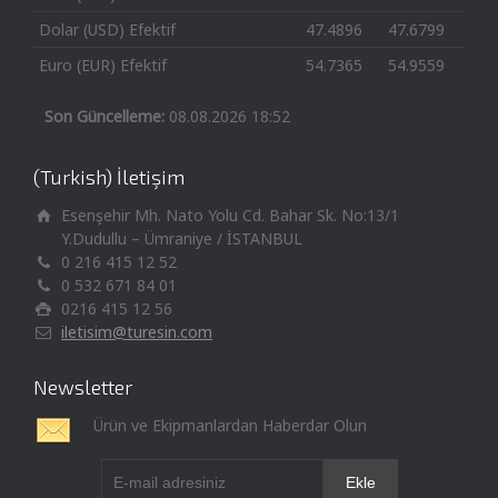
Dolar (USD) Efektif
47.4896
47.6799
Euro (EUR) Efektif
54.7365
54.9559
Son Güncelleme:
08.08.2026 18:52
(Turkish) İletişim
Esenşehir Mh. Nato Yolu Cd. Bahar Sk. No:13/1
Y.Dudullu – Ümraniye / İSTANBUL
0 216 415 12 52
0 532 671 84 01
0216 415 12 56
iletisim@turesin.com
Newsletter
Ürün ve Ekipmanlardan Haberdar Olun