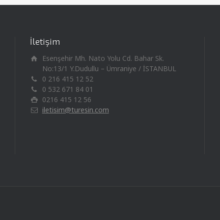
İletişim
Esenşehir Mh. Nato Yolu Cd. Bahar Sk.
No:13/1 Y.Dudullu – Ümraniye / İSTANBUL
0 216 415 12 52
0 532 671 84 01
0216 415 12 56
iletisim@turesin.com