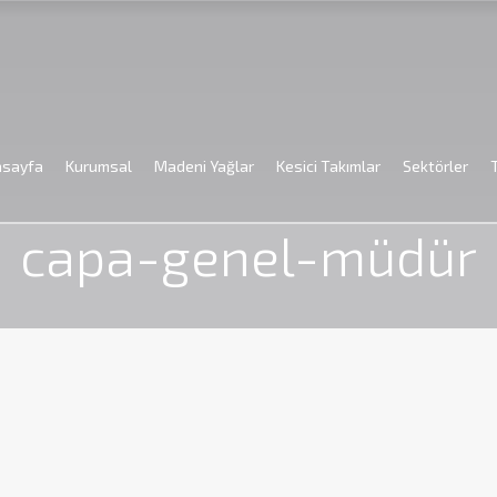
asayfa
Kurumsal
Madeni Yağlar
Kesici Takımlar
Sektörler
Anasayfa
capa-genel-müdür
capa-genel-müdür