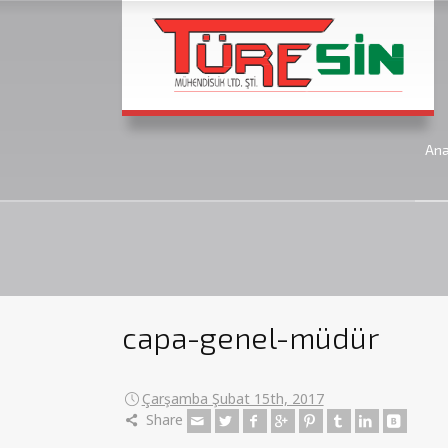
An
capa-genel-müdür
Çarşamba Şubat 15th, 2017
Share