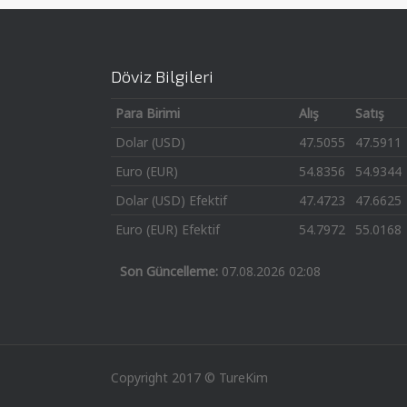
Döviz Bilgileri
Para Birimi
Alış
Satış
Dolar (USD)
47.5055
47.5911
Euro (EUR)
54.8356
54.9344
Dolar (USD) Efektif
47.4723
47.6625
Euro (EUR) Efektif
54.7972
55.0168
Son Güncelleme:
07.08.2026 02:08
Copyright 2017 © TureKim