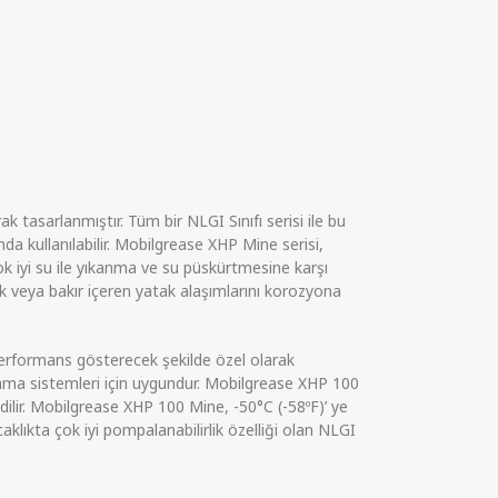
 tasarlanmıştır. Tüm bir NLGI Sınıfı serisi ile bu
da kullanılabilir. Mobilgrease XHP Mine serisi,
k iyi su ile yıkanma ve su püskürtmesine karşı
elik veya bakır içeren yatak alaşımlarını korozyona
performans gösterecek şekilde özel olarak
ğlama sistemleri için uygundur. Mobilgrease XHP 100
ilir. Mobilgrease XHP 100 Mine, -50°C (-58ºF)’ ye
aklıkta çok iyi pompalanabilirlik özelliği olan NLGI