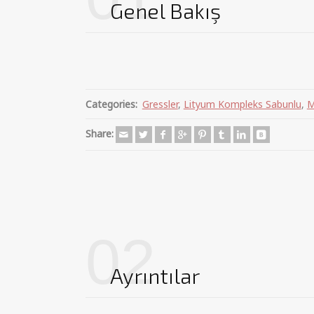
Genel Bakış
Categories:
Gressler
,
Lityum Kompleks Sabunlu
,
M
Share:
02
Ayrıntılar