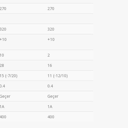
270
270
320
320
+10
+10
10
2
28
16
15 (-7/20)
11 (-12/10)
0.4
0.4
Geçer
Geçer
1A
1A
400
400