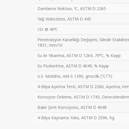
Damlama Noktası, ºC, ASTM D 2265
Yağ Viskozitesi, ASTM D 445
cSt @ 40ºC
Penetrasyon Kararlılığı Değişimi, Silindir Stabilit
1831, mm/10
Su ile Yıkanma, ASTM D 1264, 79°C, % Kayıp
Su Püskürtme, ASTM D 4049, % Kayıp
U.S. Mobilite, AM-S 1390, gms/dk (˚C/˚F)
4-Bilya Aşınma Testi, ASTM D 2266, Aşınma, m
Korozyon Önleme, ASTM D 1743, Derecelendir
Bakır Şerit Korozyonu, ASTM D 4048
4-Bilya Kaynama Yükü, ASTM D 2596, Kg