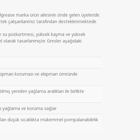
ease marka ürün ailesinin önde gelen üyeleridir.
ek çalışanlarımız tarafından desteklenmektedir.
e su püskürtmesi, yüksek kayma ve yüksek
zel olarak tasarlanmıştır. Gresler aşağıdaki
n ekipman koruması ve ekipman ömründe
ış yeniden yağlama aralıkları ile birlikte
ru yağlama ve koruma sağlar
k olan düşük sıcaklıkta mükemmel pompalanabilirlik