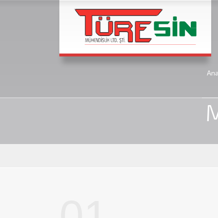
An
Anasayfa
Ma
M
01