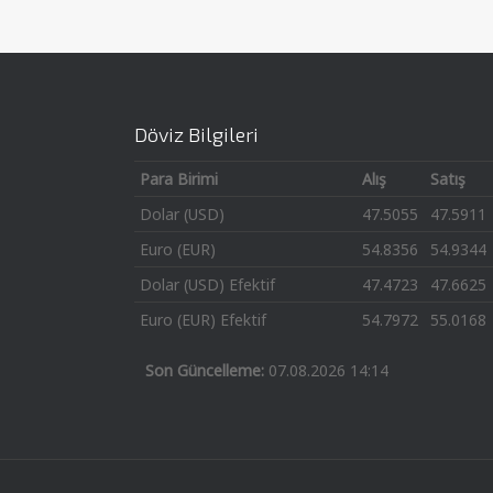
Döviz Bilgileri
Para Birimi
Alış
Satış
Dolar (USD)
47.5055
47.5911
Euro (EUR)
54.8356
54.9344
Dolar (USD) Efektif
47.4723
47.6625
Euro (EUR) Efektif
54.7972
55.0168
Son Güncelleme:
07.08.2026 14:14