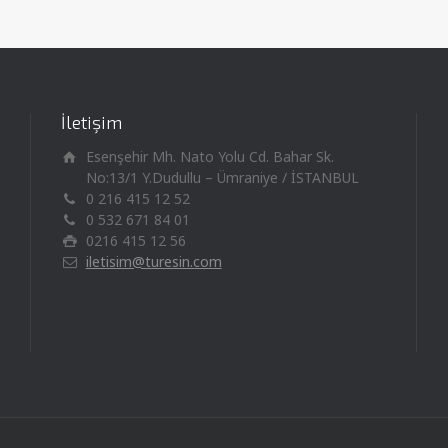
İletişim
Esenşehir Mh. Nato Yolu Cd. Bahar Sk.
No:13/1 Y.Dudullu – Ümraniye / İSTANBUL
0 216 415 12 52
0 532 671 84 01
0216 415 12 56
iletisim@turesin.com