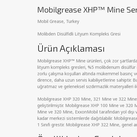
Mobilgrease XHP™ Mine Ser
Mobil Grease, Turkey
Molibden Disülfidli Lityum Kompleks Gresi
Ürün Açıklaması
Mobilgrease XHP™ Mine ürünleri, çok zor şartlarda ç
lityum kompleks gresleri, %5 molibdenum disülfür içe
zorlu çalışma koşulları altında mükemmel basınç ve
dirence, daha uzun servis kabiliyetlerine sahiptir. B
uğratmaz ve geleneksel sızdırmazlık materyalleri il
Mobilgrease XHP 320 Mine, 321 Mine ve 322 Mine, k
geliştirilmiştir. Mobilgrease XHP 100 Mine ve 320 
Mine ve 320 Mine, ExxonMobil tarafından yol dışı v
kadar merkezi sistemlerde dağıtılabilir. Mobilgrease
1 Sınıfı grestir. Mobilgrease XHP 322 Mine, genel am