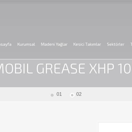
asayfa
Kurumsal
Madeni Yağlar
Kesici Takımlar
Sektörler
deni Yağlar
Gressler
Mobil
Lityum Kompleks Sabunlu
MOBIL
OBIL GREASE XHP 1
01
02