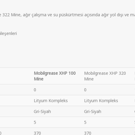
2 Mine, ağır çalışma ve su püskürtmesi açısında ağır yol dışı ve maden
ileşenleri
Mobilgrease XHP 100
Mobilgrease XHP 320
Mine
Mine
0
0
Lityum Kompleks
Lityum Kompleks
Gri-Siyah
Gri-Siyah
5
5
0
370
370