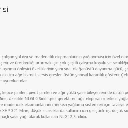
isi
alışan yol dışı ve madencilik ekipmanlarının yağlanması için özel olarak
rir ve üretkenliği artırmak için çok çeşitli çalışma koşulu ve sıcaklığın
 aşınma önleyici özelliklerinin yanı sıra, olağanüstü dayanma gücü, ço
u ekstra ağır hizmet servis gresleri üstün yapısal kararlılık gösterir. Ç
e uyumludurlar.
epçe pimleri, pivot pimleri ve ağır yüklü şase bileşenlerinde üstün 
Mine, özellikle NLGI 0 Sınıfı gres gerektiren ağır ekipman merkezi ya
e madencilik ekipmanlarının merkezi yağlama sistemleri için tavsiye ed
 XHP 321 Mine, düşük sıcaklıklarda kullanım için geliştirilmiş, düşük sıc
açlı şase yağı olarak kullanılan NLGI 2 Sınıfıdır.