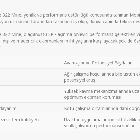
322 Mine, yenilik ve performans üstünlüğü konusunda tanınan Mobilgr
on uzmanları tarafından tasarlanmış olup, dünya çapında teknik dest
 322 Mine, olağanüstü EP / aşınma önleyici performans gerektiren v
yol dışı ve madencilik ekipmanlarının ihtiyaçlarını karşılayacak şekilde ö
:
Avantajlar ve Potansiyel Faydalar
Ağır çalışma koşullarında bile üstü
potansiyel artış
Yüksek kayma mekanizmalarında uzatılm
optimum ekipman koruması
 dayanım
Kötü çalışma ortamlarında dahi doğ
zi sistem kabiliyeti
Uzaktan uygulamalar için kilit özelli
ve ilk çalıştırma performansı sağlar