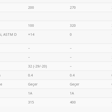
200
270
100
320
esi, ASTM D
+14
0
–
–
–
–
32 (-29/-20)
–
m
0.4
0.4
me
Geçer
Geçer
1A
1A
315
400