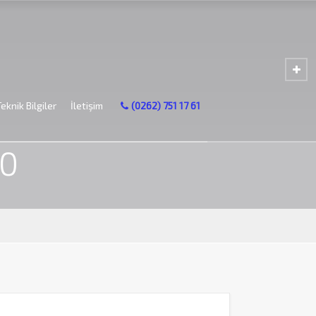
Teknik Bilgiler
İletişim
(0262) 751 17 61
 GREASE XHP 100
00