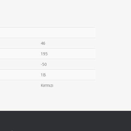
46
195
-50
1B
Kırmızı