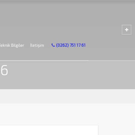
Teknik Bilgiler
İletişim
(0262) 751 17 61
 HFC 46
46