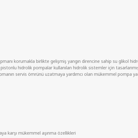
anı korumakla birlikte gelişmiş yangın direncine sahip su glikol hidroli
 pistonlu hidrolik pompalar kullanılan hidrolik sistemler için tasarlan
kipmanın servis ömrünü uzatmaya yardımcı olan mükemmel pompa yağ
ya karşı mükemmel aşınma özellikleri