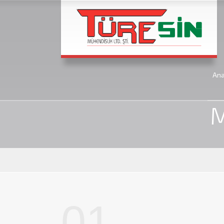
An
Anasa
M
01