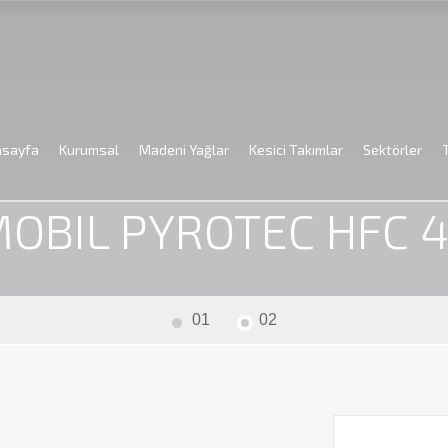
asayfa
Kurumsal
Madeni Yağlar
Kesici Takımlar
Sektörler
yfa
Madeni Yağlar
Endüstriyel Yağlar
Mobil
MOBIL PYROTEC
OBIL PYROTEC HFC 
01
02