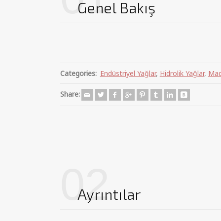
Genel Bakış
Categories:
Endüstriyel Yağlar
,
Hidrolik Yağlar
,
Mad
Share:
02
Ayrıntılar