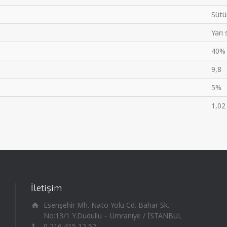
Sütü
Yarı 
40%
9,8
5%
1,02
İletişim
Esenşehir Mh. Nato Yolu Cd. Bahar Sk.
No:13/1 Y.Dudullu – Ümraniye / İSTANBUL
0 216 415 12 52