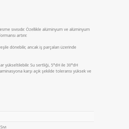
esme sıvısıdır. Özellikle alüminyum ve alüminyum
rmansı artırır.
eşile dönebilir, ancak iş parçaları üzerinde
kseltilebilir. Su sertliği, 5°dH ile 30°dH
ntaminasyona karşı açık şekilde toleransı yüksek ve
 Sıvı