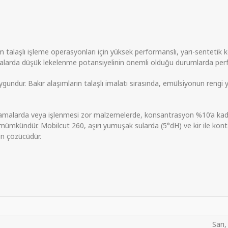
alaşlı işleme operasyonları için yüksek performanslı, yarı-sentetik k
çalarda düşük lekelenme potansiyelinin önemli olduğu durumlarda perfo
uygundur. Bakır alaşımların talaşlı imalatı sırasında, emülsiyonun rengi y
alarda veya işlenmesi zor malzemelerde, konsantrasyon %10’a kadar yü
iği mümkündür. Mobilcut 260, aşırı yumuşak sularda (5°dH) ve kir ile ko
n çözücüdür.
Sarı,