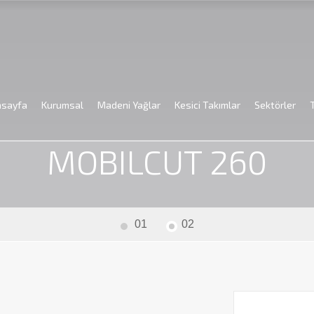
asayfa
Kurumsal
Madeni Yağlar
Kesici Takımlar
Sektörler
Anasayfa
Madeni Yağlar
Endüstriyel Yağlar
Mobil
MOBILCUT 
MOBILCUT 260
01
02