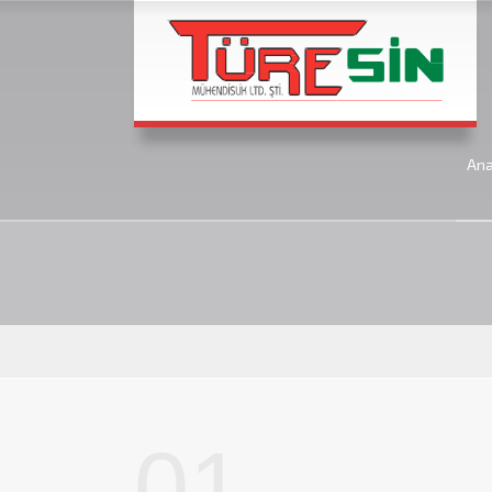
An
01