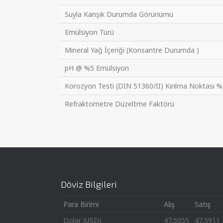
Suyla Karışık Durumda Görünümü
Emülsiyon Türü
Mineral Yağ İçeriği (Konsantre Durumda )
pH @ %5 Emülsiyon
Korozyon Testi (DIN 51360/II) Kırılma Noktası %
Refraktometre Düzeltme Faktörü
Döviz Bilgileri
Para Birimi
Alış
Satış
Dolar (USD)
47.5055
47.5911