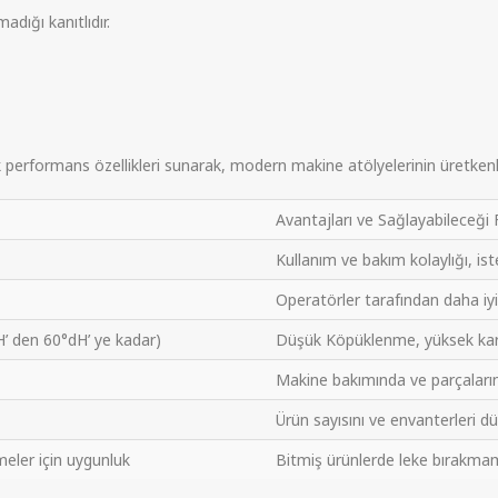
adığı kanıtlıdır.
 performans özellikleri sunarak, modern makine atölyelerinin üretkenli
Avantajları ve Sağlayabileceği 
Kullanım ve bakım kolaylığı, is
Operatörler tarafından daha iy
’ den 60°dH’ ye kadar)
Düşük Köpüklenme, yüksek kara
Makine bakımında ve parçaları
Ürün sayısını ve envanterleri d
meler için uygunluk
Bitmiş ürünlerde leke bırakm