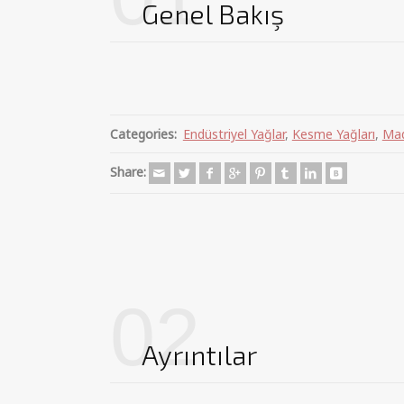
Genel Bakış
Categories:
Endüstriyel Yağlar
,
Kesme Yağları
,
Mad
Share:
02
Ayrıntılar