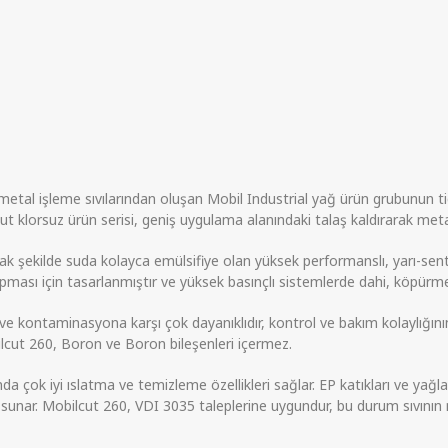
etal işleme sıvılarından oluşan Mobil Industrial yağ ürün grubunun tic
t klorsuz ürün serisi, geniş uygulama alanındaki talaş kaldırarak meta
ak şekilde suda kolayca emülsifiye olan yüksek performanslı, yarı-sent
apması için tasarlanmıştır ve yüksek basınçlı sistemlerde dahi, köpürmey
ve kontaminasyona karşı çok dayanıklıdır, kontrol ve bakım kolaylığının
ut 260, Boron ve Boron bileşenleri içermez.
a çok iyi ıslatma ve temizleme özellikleri sağlar. EP katıkları ve yağl
 sunar. Mobilcut 260, VDI 3035 taleplerine uygundur, bu durum sıvının 