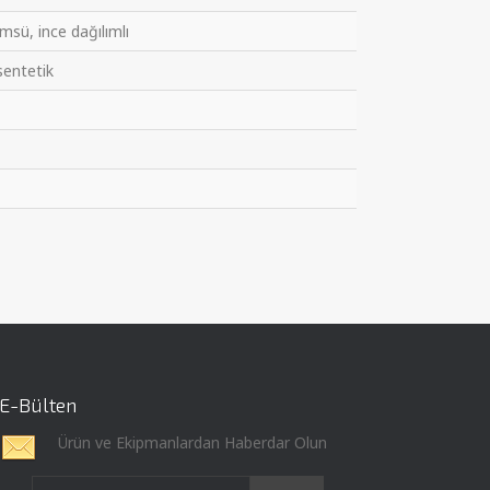
msü, ince dağılımlı
sentetik
E-Bülten
Ürün ve Ekipmanlardan Haberdar Olun