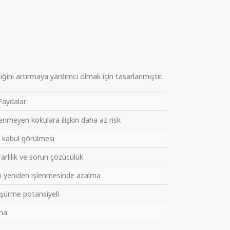
ğini artırmaya yardımcı olmak için tasarlanmıştır.
Faydalar
tenmeyen kokulara ilişkin daha az risk
i kabul görülmesi
rlılık ve sorun çözücülük
n yeniden işlenmesinde azalma
üşürme potansiyeli
ama