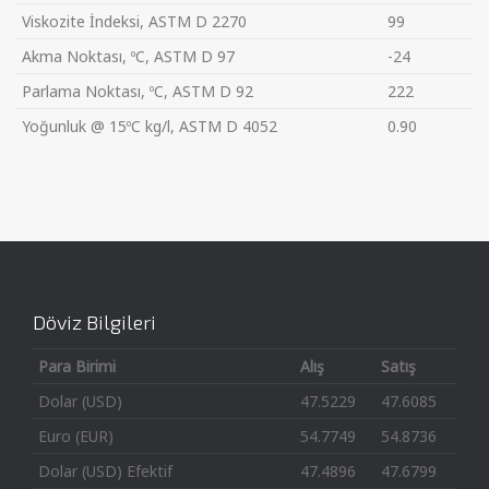
Viskozite İndeksi, ASTM D 2270
99
Akma Noktası, ºC, ASTM D 97
-24
Parlama Noktası, ºC, ASTM D 92
222
Yoğunluk @ 15ºC kg/l, ASTM D 4052
0.90
Döviz Bilgileri
Para Birimi
Alış
Satış
Dolar (USD)
47.5229
47.6085
Euro (EUR)
54.7749
54.8736
Dolar (USD) Efektif
47.4896
47.6799