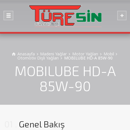
Anasayfa
Madeni Yağlar
Motor Yağları
Mobil
Otomotiv Dişli Yağları
MOBILUBE HD-A 85W-90
MOBILUBE HD-A
85W-90
01
Genel Bakış