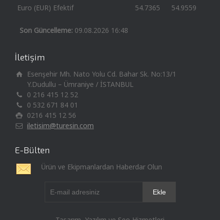
Euro (EUR) Efektif
54.7365
54.9559
Son Güncelleme:
09.08.2026 16:48
İletişim
Esenşehir Mh. Nato Yolu Cd. Bahar Sk. No:13/1
Y.Dudullu – Ümraniye / İSTANBUL
0 216 415 12 52
0 532 671 84 01
0216 415 12 56
iletisim@turesin.com
E-Bülten
Ürün ve Ekipmanlardan Haberdar Olun
Tasarım, Yazılım ve Seo Hizmetleri