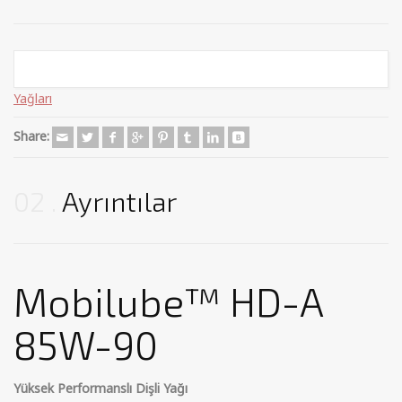
Categories:
Madeni Yağlar
,
Mobil
,
Motor Yağları
,
Otomotiv Dişli
Yağları
Share:
02
Ayrıntılar
Mobilube™ HD-A
85W-90
Yüksek Performanslı Dişli Yağı