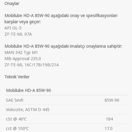
Onaylar
Mobilube HD-A 85W-90 aşağıdaki onay ve spesifikasyonları
karşılar veya geçer:
API GL-5
ZF-TE-ML 07A
Mobilube HD-A 85W-90 aşağıdaki imalatçı onaylarına sahiptir:
MAN 342 Typ M1
MB-Approval 235.0
ZF-TE-ML 16C/17B/19B/21A
Teknik Veriler
Mobilube HD-A 85W-90
SAE Sınıfı
85W-90
Viskozite, ASTM D 445
cSt @ 40ºC
184
cst @ 100ºC
17.0