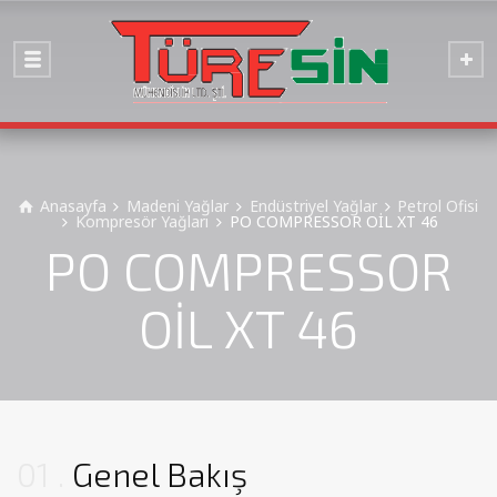
Anasayfa
Madeni Yağlar
Endüstriyel Yağlar
Petrol Ofisi
Kompresör Yağları
PO COMPRESSOR OİL XT 46
PO COMPRESSOR
OİL XT 46
01
Genel Bakış