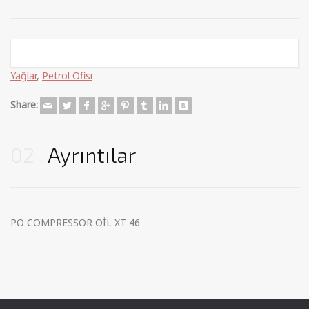
Categories:
Endüstriyel Yağlar
,
Kompresör Yağları
,
Madeni
Yağlar
,
Petrol Ofisi
Share:
02
Ayrıntılar
PO COMPRESSOR OİL XT 46