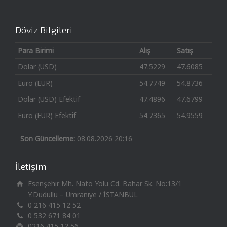
Döviz Bilgileri
Para Birimi
Alış
Satış
Dolar (USD)
47.5229
47.6085
Euro (EUR)
54.7749
54.8736
Dolar (USD) Efektif
47.4896
47.6799
Euro (EUR) Efektif
54.7365
54.9559
Son Güncelleme:
08.08.2026 20:16
İletişim
Esenşehir Mh. Nato Yolu Cd. Bahar Sk. No:13/1
Y.Dudullu – Ümraniye / İSTANBUL
0 216 415 12 52
0 532 671 84 01
0216 415 12 56