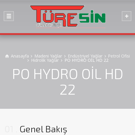
Anasayfa
Madeni Yağlar
Endüstriyel Yağlar
Petrol Ofisi
Hidrolik Yağlar
PO HYDRO OİL HD 22
PO HYDRO OİL HD
22
01
Genel Bakış