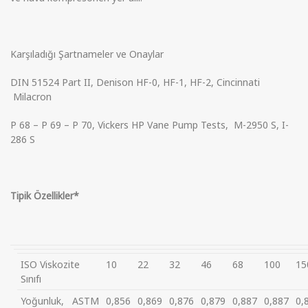
Karşıladığı Şartnameler ve Onaylar
DIN 51524 Part II, Denison HF-0, HF-1, HF-2, Cincinnati
Milacron
P 68 – P 69 – P 70, Vickers HP Vane Pump Tests, M-2950 S, I-
286 S
Tipik
Özellikler*
ISO Viskozite
10
22
32
46
68
100
15
Sınıfı
Yoğunluk,
ASTM
0,856
0,869
0,876
0,879
0,887
0,887
0,