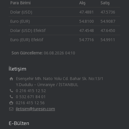
Para Birimi
Alış
Satış
Dolar (USD)
47.4881
47.5736
Euro (EUR)
54.8100
54.9087
Dolar (USD) Efektif
47.4548
47.6450
Euro (EUR) Efektif
54.7716
54.9911
Son Güncelleme:
06.08.2026 04:10
İletişim
Esenşehir Mh. Nato Yolu Cd. Bahar Sk. No:13/1
Y.Dudullu – Ümraniye / İSTANBUL
0 216 415 12 52
0 532 671 84 01
0216 415 12 56
iletisim@turesin.com
E-Bülten