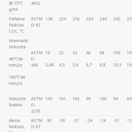
@ 15°C
4052
g/ml
Parlama
ASTM
138
224
216
234
244
242
27
Noktası
D-92
COC, °C
Kinematik
Viskozite
ASTM
10
22
32
46
68
100
15
40°C’de
D-
2,68
4,5
5,6
6,7
8,8
10,9
14
mm2/s
445
100°C’de
mm2/s
Viskozite
ASTM
100
101
105
99
100
94
94
İndeksi
D-
2270
Akma
ASTM
-30
-30
-27
-24
-24
-21
-1
Noktası,
D-97