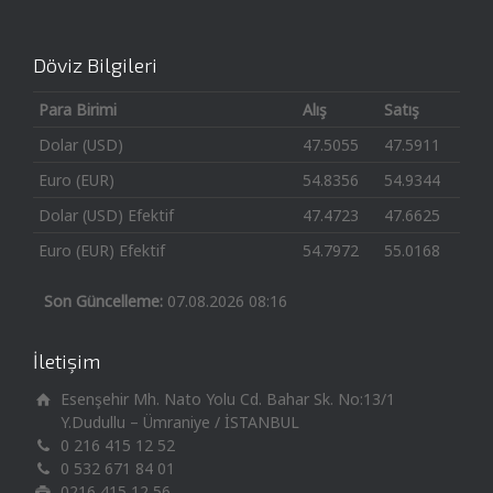
Döviz Bilgileri
Para Birimi
Alış
Satış
Dolar (USD)
47.5055
47.5911
Euro (EUR)
54.8356
54.9344
Dolar (USD) Efektif
47.4723
47.6625
Euro (EUR) Efektif
54.7972
55.0168
Son Güncelleme:
07.08.2026 08:16
İletişim
Esenşehir Mh. Nato Yolu Cd. Bahar Sk. No:13/1
Y.Dudullu – Ümraniye / İSTANBUL
0 216 415 12 52
0 532 671 84 01
0216 415 12 56