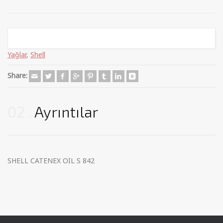
Categories:
Endüstriyel Yağlar
,
Genel Endüstriyel Yağlar
,
Madeni
Yağlar
,
Shell
Share:
02
Ayrıntılar
SHELL CATENEX OIL S 842