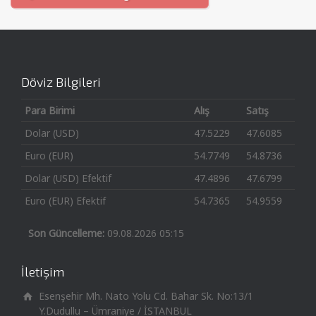
Döviz Bilgileri
Para Birimi
Alış
Satış
Dolar (USD)
47.5229
47.6085
Euro (EUR)
54.7749
54.8736
Dolar (USD) Efektif
47.4896
47.6799
Euro (EUR) Efektif
54.7365
54.9559
Son Güncelleme:
09.08.2026 05:15
İletişim
Esenşehir Mh. Nato Yolu Cd. Bahar Sk. No:13/1
Y.Dudullu – Ümraniye / İSTANBUL