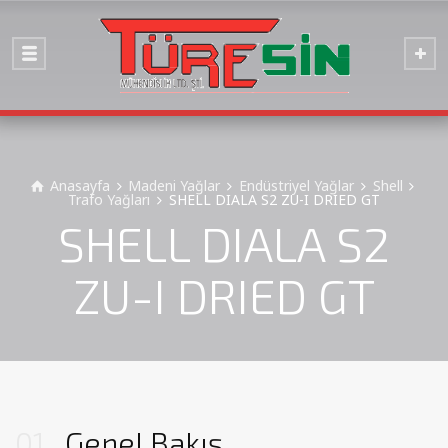
Anasayfa
Madeni Yağlar
Endüstriyel Yağlar
Shell
Trafo Yağları
SHELL DIALA S2 ZU-I DRIED GT
SHELL DIALA S2
ZU-I DRIED GT
01
Genel Bakış