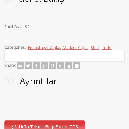
Shell Diala S2
Categories:
Endüstriyel Yağlar
,
Madeni Yağlar
,
Shell
,
Trafo
Yağları
Share:
02
Ayrıntılar
Ürün Teknik Bilgi Formu TDS