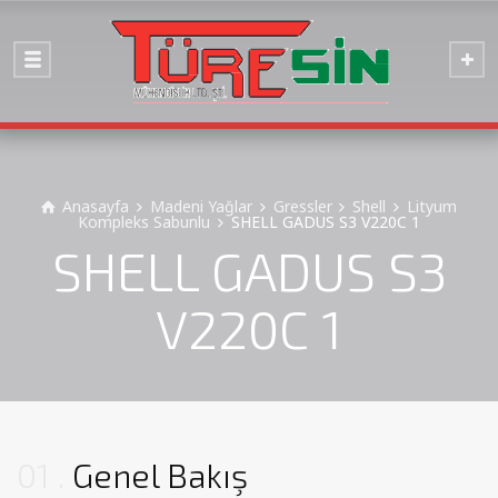
Anasayfa
Madeni Yağlar
Gressler
Shell
Lityum
Kompleks Sabunlu
SHELL GADUS S3 V220C 1
SHELL GADUS S3
V220C 1
01
Genel Bakış