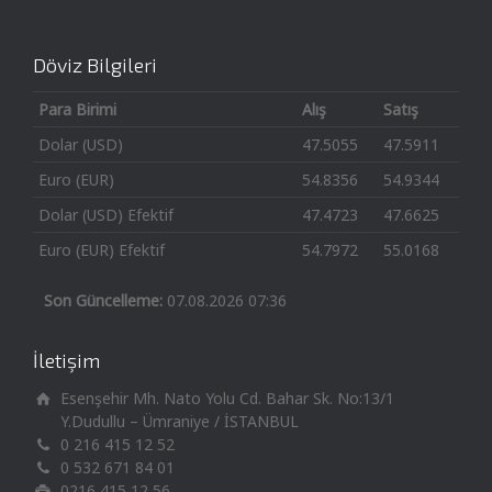
Döviz Bilgileri
Para Birimi
Alış
Satış
Dolar (USD)
47.5055
47.5911
Euro (EUR)
54.8356
54.9344
Dolar (USD) Efektif
47.4723
47.6625
Euro (EUR) Efektif
54.7972
55.0168
Son Güncelleme:
07.08.2026 07:36
İletişim
Esenşehir Mh. Nato Yolu Cd. Bahar Sk. No:13/1
Y.Dudullu – Ümraniye / İSTANBUL
0 216 415 12 52
0 532 671 84 01
0216 415 12 56