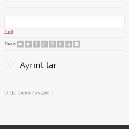
Categories:
Gressler
,
Lityum Kompleks Sabunlu
,
Madeni Yağlar
,
Shell
Share:
02
Ayrıntılar
SHELL GADUS S3 V220C 1