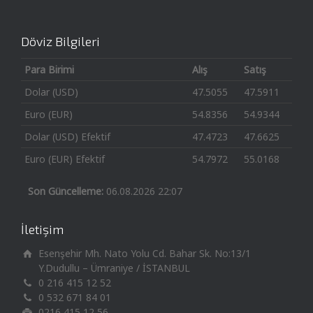
Döviz Bilgileri
Para Birimi
Alış
Satış
Dolar (USD)
47.5055
47.5911
Euro (EUR)
54.8356
54.9344
Dolar (USD) Efektif
47.4723
47.6625
Euro (EUR) Efektif
54.7972
55.0168
Son Güncelleme:
06.08.2026 22:07
İletişim
Esenşehir Mh. Nato Yolu Cd. Bahar Sk. No:13/1
Y.Dudullu – Ümraniye / İSTANBUL
0 216 415 12 52
0 532 671 84 01
0216 415 12 56