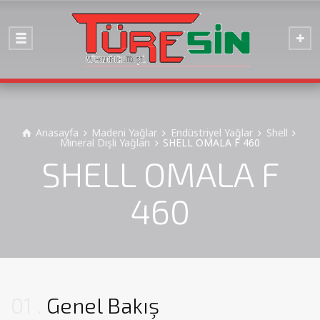
Anasayfa
Madeni Yağlar
Endüstriyel Yağlar
Shell
Mineral Dişli Yağları
SHELL OMALA F 460
SHELL OMALA F
460
01
Genel Bakış