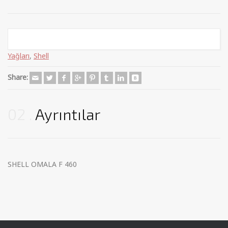
Categories:
Endüstriyel Yağlar
,
Madeni Yağlar
,
Mineral Dişli
Yağları
,
Shell
Share:
02
Ayrıntılar
SHELL OMALA F 460