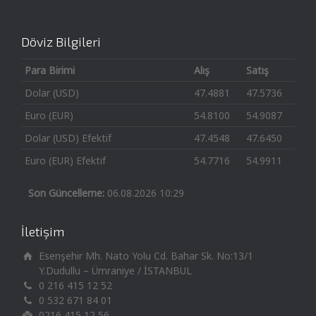
Döviz Bilgileri
Para Birimi
Alış
Satış
Dolar (USD)
47.4881
47.5736
Euro (EUR)
54.8100
54.9087
Dolar (USD) Efektif
47.4548
47.6450
Euro (EUR) Efektif
54.7716
54.9911
Son Güncelleme:
06.08.2026 10:29
İletişim
Esenşehir Mh. Nato Yolu Cd. Bahar Sk. No:13/1
Y.Dudullu – Ümraniye / İSTANBUL
0 216 415 12 52
0 532 671 84 01
0216 415 12 56