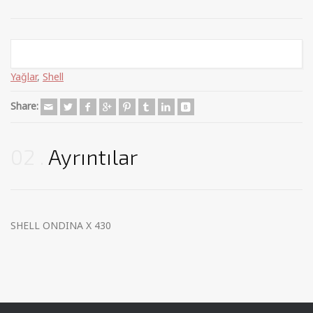
Categories:
Endüstriyel Yağlar
,
Genel Endüstriyel Yağlar
,
Madeni
Yağlar
,
Shell
Share:
02
Ayrıntılar
SHELL ONDINA X 430