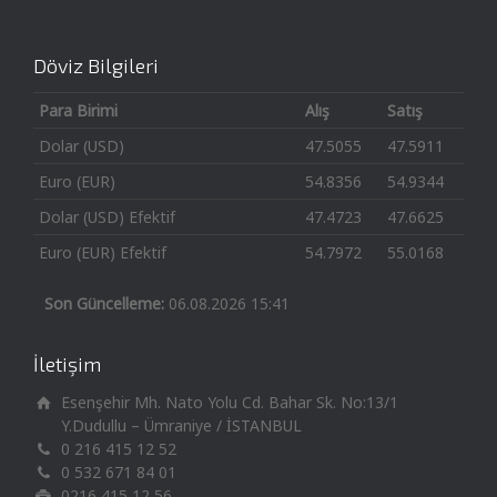
Döviz Bilgileri
Para Birimi
Alış
Satış
Dolar (USD)
47.5055
47.5911
Euro (EUR)
54.8356
54.9344
Dolar (USD) Efektif
47.4723
47.6625
Euro (EUR) Efektif
54.7972
55.0168
Son Güncelleme:
06.08.2026 15:41
İletişim
Esenşehir Mh. Nato Yolu Cd. Bahar Sk. No:13/1
Y.Dudullu – Ümraniye / İSTANBUL
0 216 415 12 52
0 532 671 84 01
0216 415 12 56