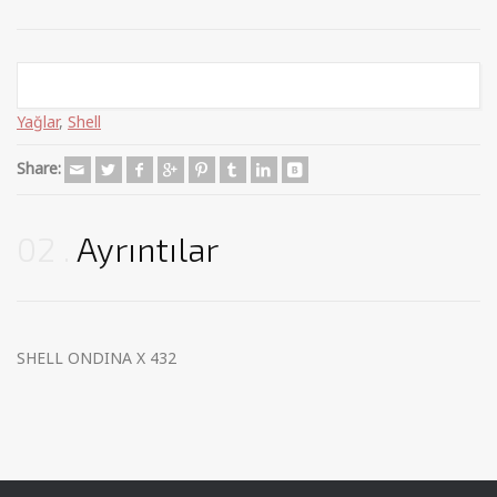
Categories:
Endüstriyel Yağlar
,
Genel Endüstriyel Yağlar
,
Madeni
Yağlar
,
Shell
Share:
02
Ayrıntılar
SHELL ONDINA X 432