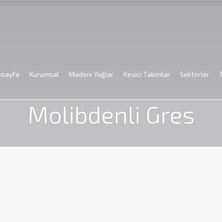
asayfa
Kurumsal
Madeni Yağlar
Kesici Takımlar
Sektörler
Anasayfa
Madeni Yağlar
Gressler
Petrol Ofisi
Molibdenli Gr
Molibdenli Gres