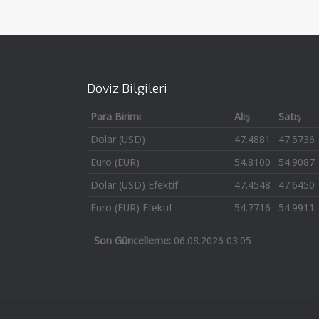
Döviz Bilgileri
Para Birimi
Alış
Satış
Dolar (USD)
47.4881
47.5736
Euro (EUR)
54.8100
54.9087
Dolar (USD) Efektif
47.4548
47.6450
Euro (EUR) Efektif
54.7716
54.9911
Son Güncelleme:
06.08.2026 03:05