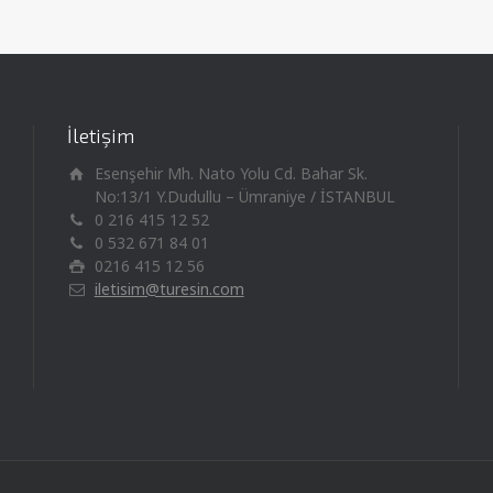
İletişim
Esenşehir Mh. Nato Yolu Cd. Bahar Sk.
No:13/1 Y.Dudullu – Ümraniye / İSTANBUL
0 216 415 12 52
0 532 671 84 01
0216 415 12 56
iletisim@turesin.com