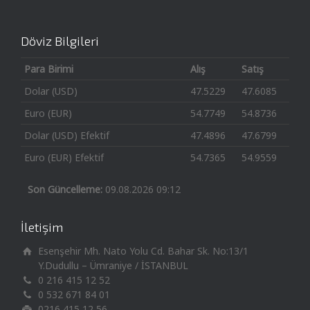
Döviz Bilgileri
Para Birimi
Alış
Satış
Dolar (USD)
47.5229
47.6085
Euro (EUR)
54.7749
54.8736
Dolar (USD) Efektif
47.4896
47.6799
Euro (EUR) Efektif
54.7365
54.9559
Son Güncelleme:
09.08.2026 09:12
İletişim
Esenşehir Mh. Nato Yolu Cd. Bahar Sk. No:13/1
Y.Dudullu – Ümraniye / İSTANBUL
0 216 415 12 52
0 532 671 84 01
0216 415 12 56