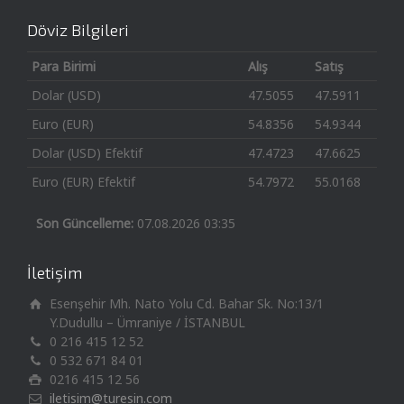
Döviz Bilgileri
Para Birimi
Alış
Satış
Dolar (USD)
47.5055
47.5911
Euro (EUR)
54.8356
54.9344
Dolar (USD) Efektif
47.4723
47.6625
Euro (EUR) Efektif
54.7972
55.0168
Son Güncelleme:
07.08.2026 03:35
İletişim
Esenşehir Mh. Nato Yolu Cd. Bahar Sk. No:13/1
Y.Dudullu – Ümraniye / İSTANBUL
0 216 415 12 52
0 532 671 84 01
0216 415 12 56
iletisim@turesin.com