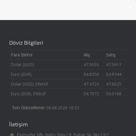
Döviz Bilgileri
Para Birimi
Alış
Satış
Dolar (USD)
47.5055
47.5911
Euro (EUR)
54.8356
54.9344
Dolar (USD) Efektif
47.4723
47.6625
Euro (EUR) Efektif
54.7972
55.0168
Son Güncelleme:
06.08.2026 18:33
İletişim
Esenşehir Mh. Nato Yolu Cd. Bahar Sk. No:13/1