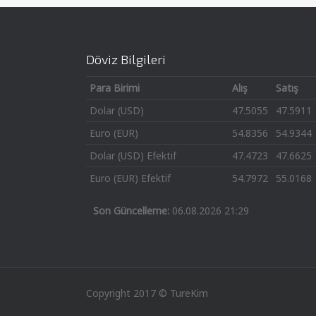
Döviz Bilgileri
Para Birimi
Alış
Satış
Dolar (USD)
47.5055
47.5911
Euro (EUR)
54.8356
54.9344
Dolar (USD) Efektif
47.4723
47.6625
Euro (EUR) Efektif
54.7972
55.0168
Son Güncelleme:
06.08.2026 21:29
Copyright 2017 © TureKim