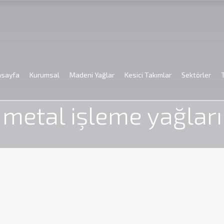
asayfa
Kurumsal
Madeni Yağlar
Kesici Takımlar
Sektörler
Anasayfa
metal işleme yağları
metal işleme yağları