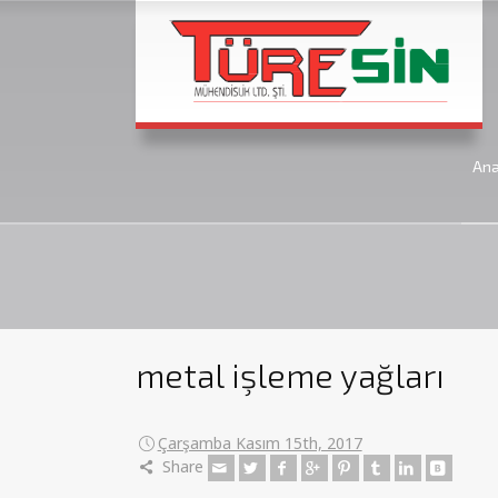
An
metal işleme yağları
Çarşamba Kasım 15th, 2017
Share