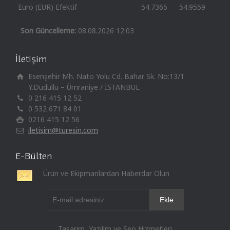
Euro (EUR) Efektif
54.7365
54.9559
Son Güncelleme:
08.08.2026 12:03
İletişim
Esenşehir Mh. Nato Yolu Cd. Bahar Sk. No:13/1
Y.Dudullu – Ümraniye / İSTANBUL
0 216 415 12 52
0 532 671 84 01
0216 415 12 56
iletisim@turesin.com
E-Bülten
Ürün ve Ekipmanlardan Haberdar Olun
Tasarım, Yazılım ve Seo Hizmetleri