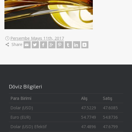
Perşembe Mayıs 11th, 2017
Share
Döviz Bilgileri
Para Birimi
Alış
Satış
Dolar (USD)
47.5229
47.6085
Euro (EUR)
54.7749
54.8736
Dolar (USD) Efektif
47.4896
47.6799