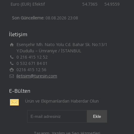
Euro (EUR) Efektif
54.7365
54.9559
Son Güncelleme:
08.08.2026 23:08
İletişim
Esenşehir Mh. Nato Yolu Cd. Bahar Sk. No:13/1
Y.Dudullu – Ümraniye / İSTANBUL
0 216 415 12 52
0 532 671 84 01
0216 415 12 56
iletisim@turesin.com
E-Bülten
Ürün ve Ekipmanlardan Haberdar Olun
Tasarım, Yazılım ve Seo Hizmetleri