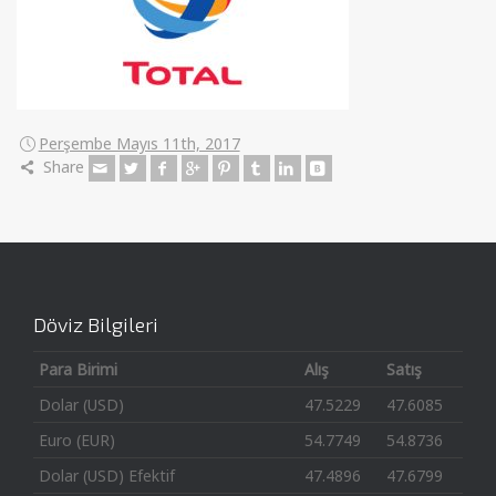
Perşembe Mayıs 11th, 2017
Share
Döviz Bilgileri
Para Birimi
Alış
Satış
Dolar (USD)
47.5229
47.6085
Euro (EUR)
54.7749
54.8736
Dolar (USD) Efektif
47.4896
47.6799