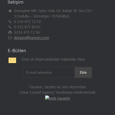
İletişim
Esenşehir Mh. Nato Yolu Cd. Bahar Sk. No:13/1
Y.Dudullu – Ümraniye / İSTANBUL
0 216 415 12 52
0 532 671 84 01
0216 415 12 56
iletisim@turesin.com
E-Bülten
Ürün ve Ekipmanlardan Haberdar Olun
Tasarım, Yazılım ve Seo Hizmetleri
Uzkar Creatif Agency Tarafından Verilmektedir