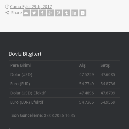
Cuma Eylül 29th, 2017
Share
Döviz Bilgileri
Para Birimi
Alış
Satış
Dolar (USD)
47.5229
47.6085
Euro (EUR)
54.7749
54.8736
Dolar (USD) Efektif
47.4896
47.6799
Euro (EUR) Efektif
54.7365
54.9559
Son Güncelleme:
07.08.2026 16:35