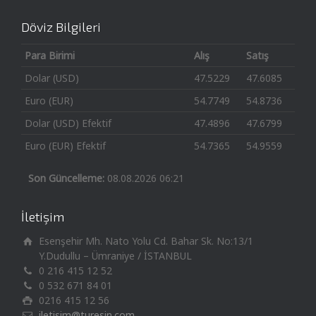
Döviz Bilgileri
Para Birimi
Alış
Satış
Dolar (USD)
47.5229
47.6085
Euro (EUR)
54.7749
54.8736
Dolar (USD) Efektif
47.4896
47.6799
Euro (EUR) Efektif
54.7365
54.9559
Son Güncelleme:
08.08.2026 06:21
İletişim
Esenşehir Mh. Nato Yolu Cd. Bahar Sk. No:13/1
Y.Dudullu – Ümraniye / İSTANBUL
0 216 415 12 52
0 532 671 84 01
0216 415 12 56
iletisim@turesin.com