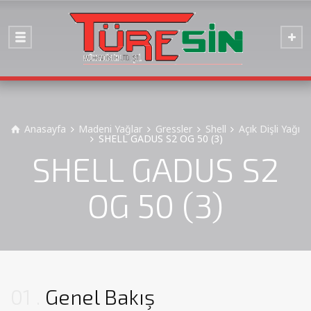
Anasayfa
Madeni Yağlar
Gressler
Shell
Açık Dişli Yağı
SHELL GADUS S2 OG 50 (3)
SHELL GADUS S2
OG 50 (3)
01
Genel Bakış