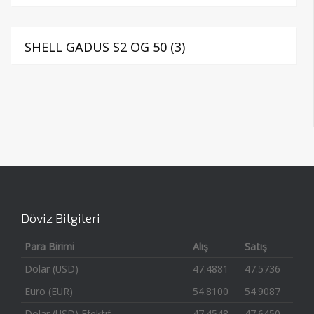
SHELL GADUS S2 OG 50 (3)
Döviz Bilgileri
Para Birimi
Alış
Satış
Dolar (USD)
47.4881
47.5736
Euro (EUR)
54.8100
54.9087
Dolar (USD) Efektif
47.4548
47.6450