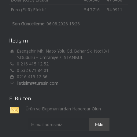
Euro (EUR) Efektif
54.7716
54.9911
Son Güncelleme:
06.08.2026 15:26
İletişim
Esenşehir Mh. Nato Yolu Cd. Bahar Sk. No:13/1
Y.Dudullu – Ümraniye / İSTANBUL
0 216 415 12 52
0 532 671 84 01
0216 415 12 56
iletisim@turesin.com
E-Bülten
Ürün ve Ekipmanlardan Haberdar Olun