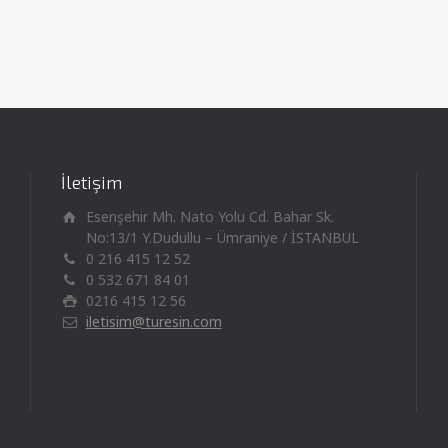
İletişim
Esenşehir Mh. Nato Yolu Cd. Bahar Sk.
No:13/1 Y.Dudullu – Ümraniye / İSTANBUL
0 216 415 12 52
0 532 671 84 01
0216 415 12 56
iletisim@turesin.com