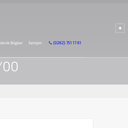
Teknik Bilgiler
İletişim
(0262) 751 17 61
S2 OGH 0/00
/00