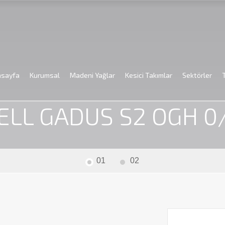
asayfa
Kurumsal
Madeni Yağlar
Kesici Takımlar
Sektörler
Madeni Yağlar
Gressler
Shell
Açık Dişli Yağı
SHELL GADUS 
ELL GADUS S2 OGH 0
01
02