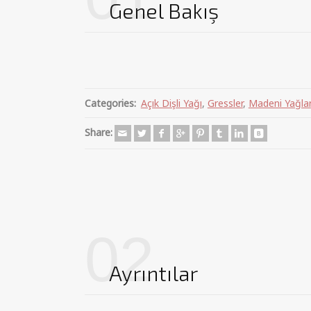
Genel Bakış
Categories:
Açık Dişli Yağı
,
Gressler
,
Madeni Yağlar
Share:
02
Ayrıntılar