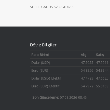
SHELL GADUS S2 OGH 0/00
Döviz Bilgileri
Para Birimi
Alış
Satış
Dolar (USD)
47.5055
47.5911
Euro (EUR)
54.8356
54.9344
Dolar (USD) Efektif
47.4723
47.6625
Euro (EUR) Efektif
54.7972
55.0168
Son Güncelleme:
07.08.2026 08:46