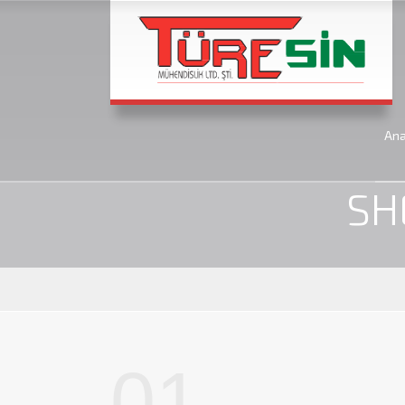
An
Anasayfa
SH
01